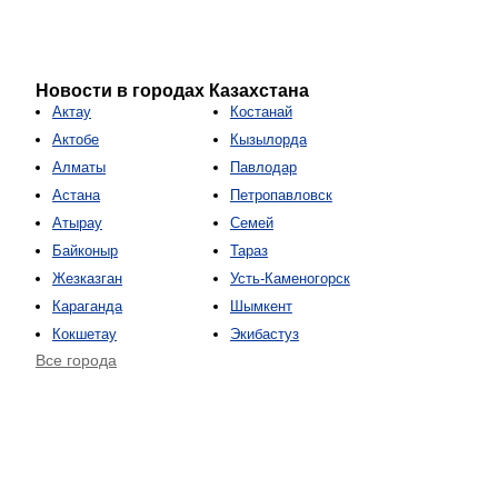
Новости в городах Казахстана
Актау
Костанай
Актобе
Кызылорда
Алматы
Павлодар
Астана
Петропавловск
Атырау
Семей
Байконыр
Тараз
Жезказган
Усть-Каменогорск
Караганда
Шымкент
Кокшетау
Экибастуз
Все города