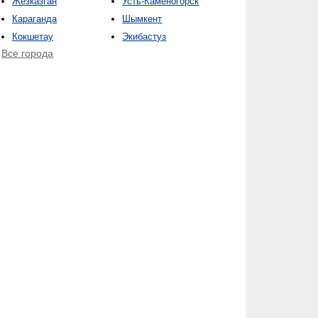
Жезказган
Усть-Каменогорск
Караганда
Шымкент
Кокшетау
Экибастуз
Все города