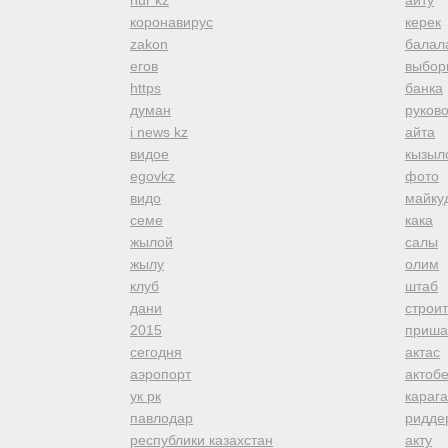
nur kz
айту
коронавирус
керек
zakon
балал
егов
выбор
https
банка
думан
руков
i news kz
айта
видое
кызыл
egovkz
фото
видо
майку
семе
кака
жылой
салы
жылу
олим
клуб
штаб
дани
строи
2015
приша
сегодня
актас
аэропорт
актоб
ук рк
караг
павлодар
ридде
республики казахстан
акту