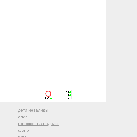
дети инвалиды
олег
гороскоп на неделю
фано