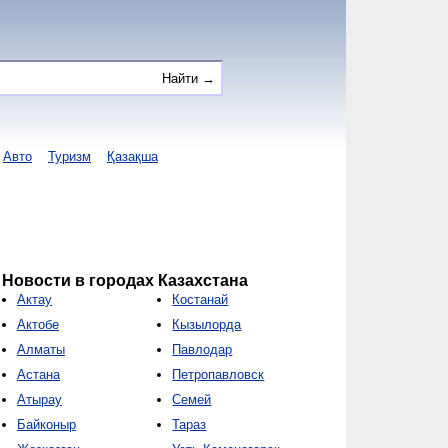
Авто
Туризм
Қазақша
Новости в городах Казахстана
Актау
Костанай
Актобе
Кызылорда
Алматы
Павлодар
Астана
Петропавловск
Атырау
Семей
Байконыр
Тараз