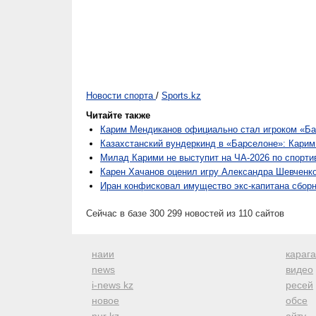
Новости спорта
/
Sports.kz
Читайте также
Карим Мендиканов официально стал игроком «Ба
Казахстанский вундеркинд в «Барселоне»: Карим
Милад Карими не выступит на ЧА-2026 по спорти
Карен Хачанов оценил игру Александра Шевченк
Иран конфисковал имущество экс-капитана сбор
Сейчас в базе 300 299 новостей из 110 сайтов
наии
караг
news
видео
i-news kz
ресей
новое
обсе