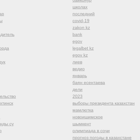
байконур
школах
ар
последний
ы
covid-19
zakon kz
одитель
bank
egov
орда
legalbet kz
egov kz
дук
лиев
ведио
январь
баян есентаева
дели
тельство
2023
хтинск
выборы президента казахстан
мамлютка
е
новоишимское
анды су
шымкент
р
олимпиада в сочи
прогноз погоды в казахстане