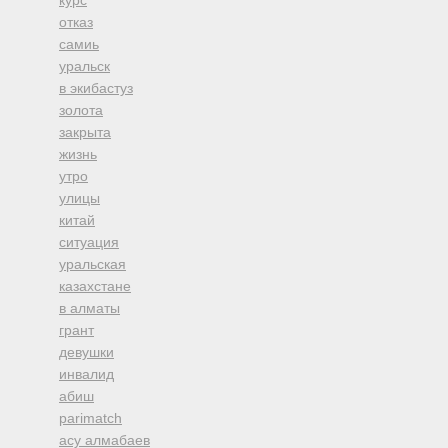
курс
отказ
самиь
уральск
в экибастуз
золота
закрыта
жизнь
утро
улицы
китай
ситуация
уральская
казахстане
в алматы
грант
девушки
инвалид
абиш
parimatch
асу алмабаев