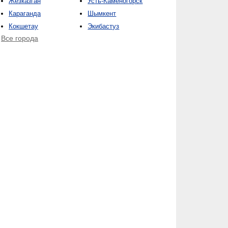
Жезказган
Усть-Каменогорск
Караганда
Шымкент
Кокшетау
Экибастуз
Все города