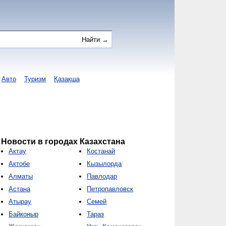
Авто
Туризм
Қазақша
Новости в городах Казахстана
Актау
Костанай
Актобе
Кызылорда
Алматы
Павлодар
Астана
Петропавловск
Атырау
Семей
Байконыр
Тараз