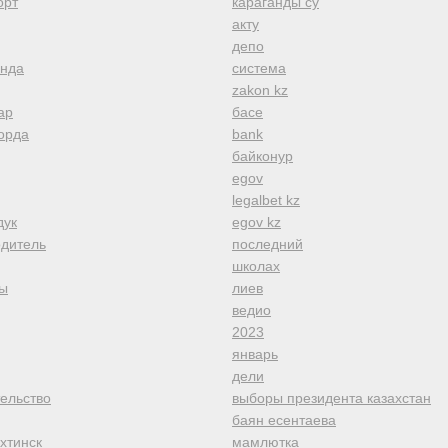
орт
караганды су
акту
депо
анда
система
zakon kz
ар
басе
орда
bank
байконур
egov
legalbet kz
дук
egov kz
одитель
последний
школах
ы
лиев
ведио
2023
январь
дели
тельство
выборы президента казахстан
баян есентаева
хтинск
мамлютка