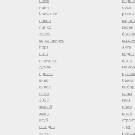
news
аэроп
наии
обсе
i-news kz
ресей
новое
караг
nur kz
керек
zakon
балал
коронавирус
кызыл
https
айта
егов
видео
i news kz
фото
думан
майку
egovkz
руков
видо
банка
видое
выбор
семе
салы
2015
кака
жылой
олим
жылу
штаб
клуб
строи
сегодня
друг
ук рк
приша