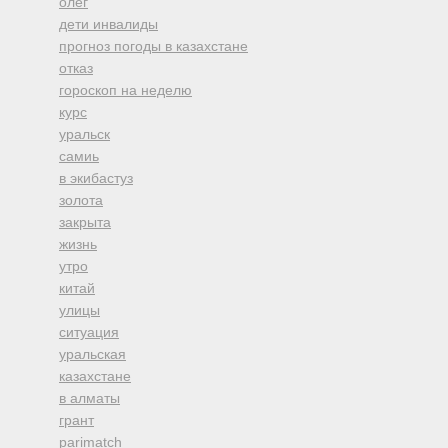
олег
дети инвалиды
прогноз погоды в казахстане
отказ
гороскоп на неделю
курс
уральск
самиь
в экибастуз
золота
закрыта
жизнь
утро
китай
улицы
ситуация
уральская
казахстане
в алматы
грант
parimatch