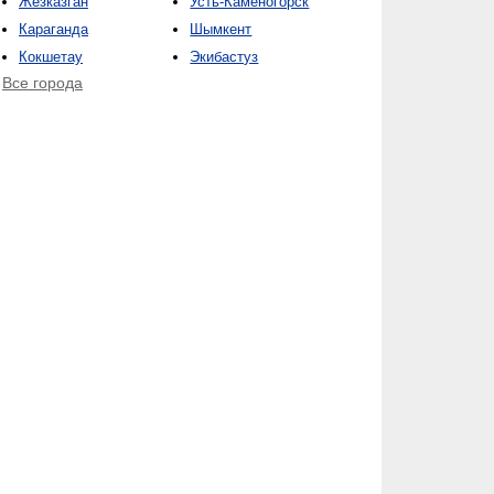
Жезказган
Усть-Каменогорск
Караганда
Шымкент
Кокшетау
Экибастуз
Все города