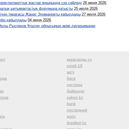
ери-патриоттық жастар жиынында сөз сөйледі
26 июня 2026
аралық ынтымақтастық форумына қатысты
25 июля 2026
гінің төрағасы Жанат Элимановты қабылдады
27 июля 2026
ебін қабылдады
04 июня 2026
ұлы Рыспеков Ұлытау облысының әкімі лауазымынан
орт
караганды су
covid-19
акту
анда
басе
система
ар
байконур
орда
zakon kz
bank
последний
дук
egov
legalbet kz