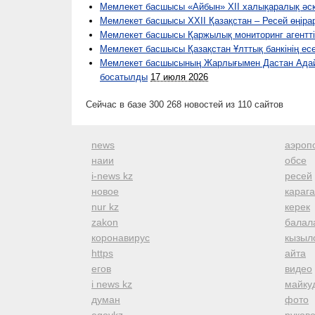
Мемлекет басшысы «Айбын» ХІI халықаралық әск
Мемлекет басшысы XXII Қазақстан – Ресей өңір
Мемлекет басшысы Қаржылық мониторинг агентті
Мемлекет басшысы Қазақстан Ұлттық банкінің ес
Мемлекет басшысының Жарлығымен Дастан Адай
босатылды
17 июля 2026
Сейчас в базе 300 268 новостей из 110 сайтов
news
аэроп
наии
обсе
i-news kz
ресей
новое
караг
nur kz
керек
zakon
балал
коронавирус
кызыл
https
айта
егов
видео
i news kz
майку
думан
фото