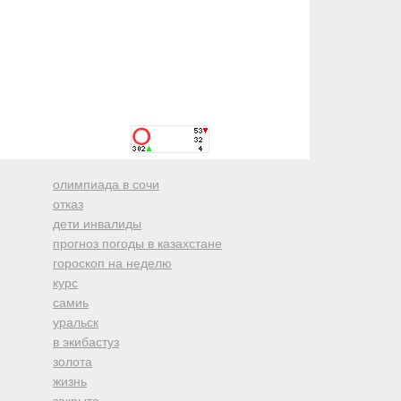
олимпиада в сочи
отказ
дети инвалиды
прогноз погоды в казахстане
гороскоп на неделю
курс
самиь
уральск
в экибастуз
золота
жизнь