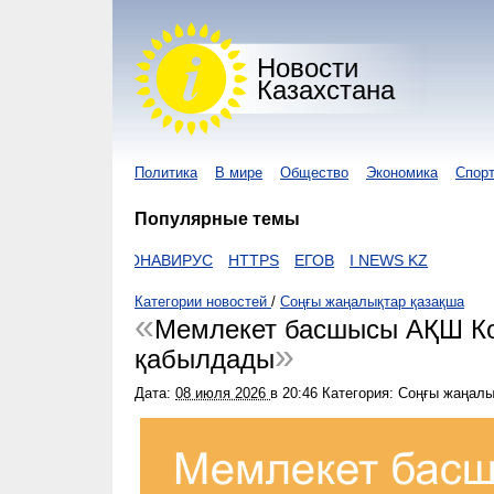
Новости
Казахстана
Политика
В мире
Общество
Экономика
Спор
Популярные темы
ZAKON
КОРОНАВИРУС
HTTPS
ЕГОВ
I NEWS KZ
Категории новостей
/
Соңғы жаңалықтар қазақша
Мемлекет басшысы АҚШ Кон
қабылдады
Дата:
08 июля 2026
в
20:46
Категория: Соңғы жаңалы