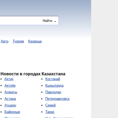
Авто
Туризм
Қазақша
Новости в городах Казахстана
Актау
Костанай
Актобе
Кызылорда
Алматы
Павлодар
Астана
Петропавловск
Атырау
Семей
Байконыр
Тараз