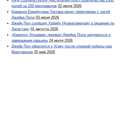
КФФ создала группу «Мстители» для строительства 1300
полей за 200 миллиардов
02 июля 2026
Команда Еркебулана Токтара ведет переговоры с лигой
Джейка Пола
03 июня 2026
Джейк Пол сообщил Хабибу Нурмагомедову о решении по
Дагестану
01 августа 2026
«Канело» Альварес призвал Джейка Пола задуматься о
завершении карьеры
24 июля 2026
Джейк Пол обратился к Усику после спорной победы над
Верхувеном
25 мая 2026