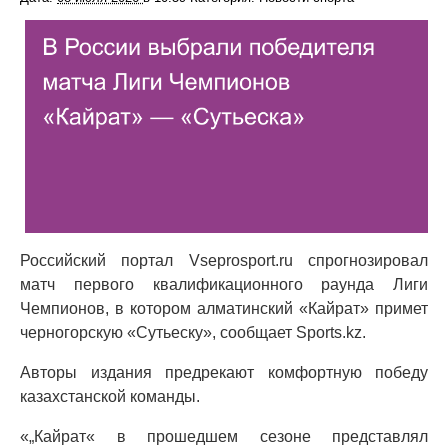
Российский портал Vseprosport.ru спрогнозировал
матч первого квалификационного раунда Лиги
Чемпионов, в котором алматинский «Кайрат» примет
черногорскую «Сутьеску», сообщает Sports.kz.
Авторы издания предрекают комфортную победу
казахстанской команды.
«„Кайрат« в прошедшем сезоне представлял