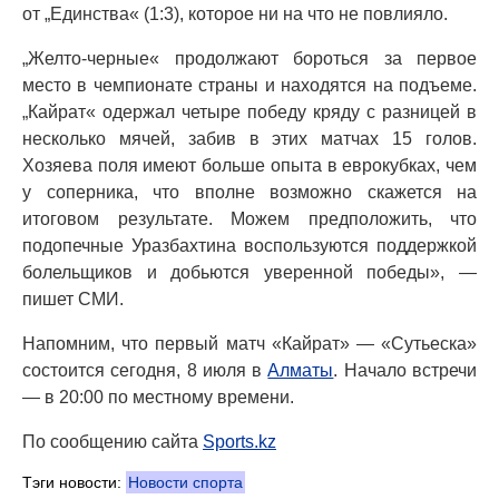
от „Единства« (1:3), которое ни на что не повлияло.
„Желто-черные« продолжают бороться за первое
место в чемпионате страны и находятся на подъеме.
„Кайрат« одержал четыре победу кряду с разницей в
несколько мячей, забив в этих матчах 15 голов.
Хозяева поля имеют больше опыта в еврокубках, чем
у соперника, что вполне возможно скажется на
итоговом результате. Можем предположить, что
подопечные Уразбахтина воспользуются поддержкой
болельщиков и добьются уверенной победы», —
пишет СМИ.
Напомним, что первый матч «Кайрат» — «Сутьеска»
состоится сегодня, 8 июля в
Алматы
. Начало встречи
— в 20:00 по местному времени.
По сообщению сайта
Sports.kz
Тэги новости:
Новости спорта