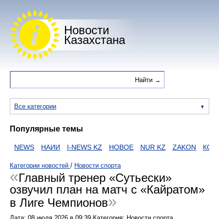
Новости
Казахстана
Все категории
Популярные темы
NEWS
НАИИ
I-NEWS KZ
НОВОЕ
NUR KZ
ZAKON
КОРО
Категории новостей
/
Новости спорта
Главный тренер «Сутьески»
озвучил план на матч с «Кайратом»
в Лиге Чемпионов
Дата:
08 июля 2026
в
09:39
Категория: Новости спорта