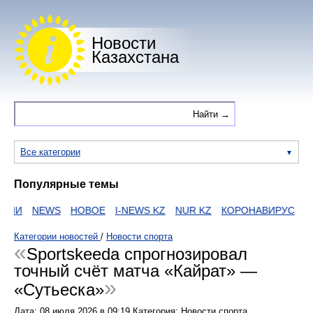
Новости
Казахстана
Все категории
Популярные темы
ИИ
NEWS
НОВОЕ
I-NEWS KZ
NUR KZ
КОРОНАВИРУС
ZA
Категории новостей
/
Новости спорта
Sportskeeda спрогнозировал
точный счёт матча «Кайрат» —
«Сутьеска»
Дата:
08 июля 2026
в
09:19
Категория: Новости спорта