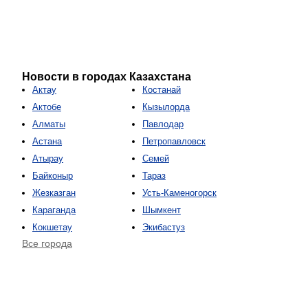
Новости в городах Казахстана
Актау
Костанай
Актобе
Кызылорда
Алматы
Павлодар
Астана
Петропавловск
Атырау
Семей
Байконыр
Тараз
Жезказган
Усть-Каменогорск
Караганда
Шымкент
Кокшетау
Экибастуз
Все города