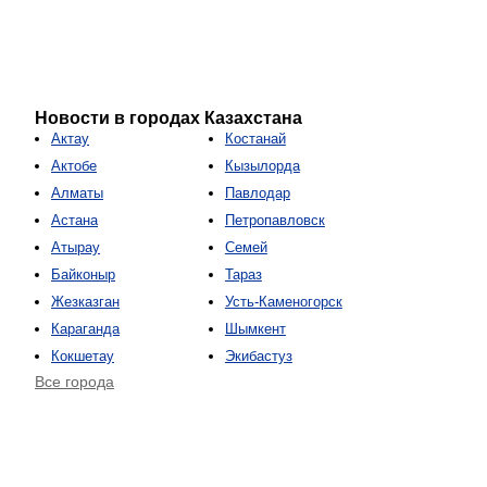
Новости в городах Казахстана
Актау
Костанай
Актобе
Кызылорда
Алматы
Павлодар
Астана
Петропавловск
Атырау
Семей
Байконыр
Тараз
Жезказган
Усть-Каменогорск
Караганда
Шымкент
Кокшетау
Экибастуз
Все города