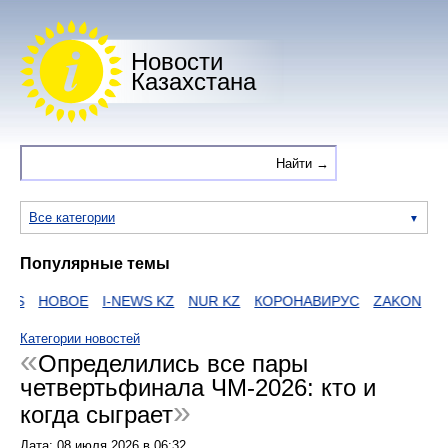
Новости
Казахстана
Все категории
Популярные темы
WS
НОВОЕ
I-NEWS KZ
NUR KZ
КОРОНАВИРУС
ZAKON
HT
Категории новостей
Определились все пары
четвертьфинала ЧМ-2026: кто и
когда сыграет
Дата:
08 июля 2026
в
06:32