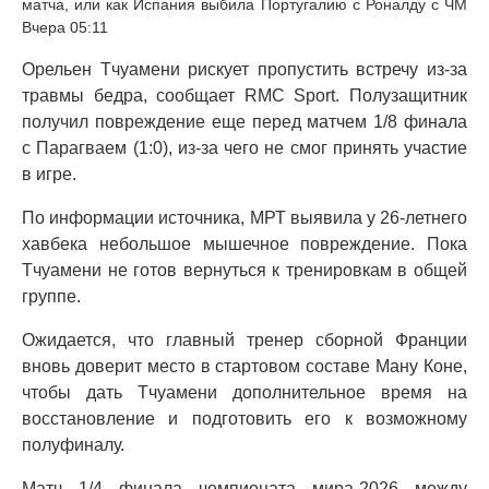
матча, или как Испания выбила Португалию с Роналду с ЧМ
Вчера 05:11
Орельен Тчуамени рискует пропустить встречу из-за
травмы бедра, сообщает RMC Sport. Полузащитник
получил повреждение еще перед матчем 1/8 финала
с Парагваем (1:0), из-за чего не смог принять участие
в игре.
По информации источника, МРТ выявила у 26-летнего
хавбека небольшое мышечное повреждение. Пока
Тчуамени не готов вернуться к тренировкам в общей
группе.
Ожидается, что главный тренер сборной Франции
вновь доверит место в стартовом составе Ману Коне,
чтобы дать Тчуамени дополнительное время на
восстановление и подготовить его к возможному
полуфиналу.
Матч 1/4 финала чемпионата мира-2026 между