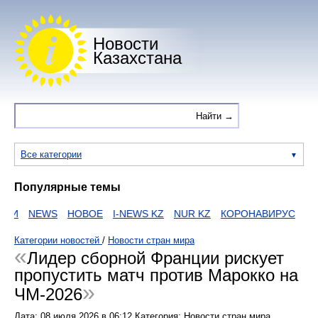
Новости
Казахстана
Все категории
Популярные темы
ИИ
NEWS
НОВОЕ
I-NEWS KZ
NUR KZ
КОРОНАВИРУС
ZAK
Категории новостей
/
Новости стран мира
Лидер сборной Франции рискует
пропустить матч против Марокко на
ЧМ-2026
Дата:
08 июля 2026
в
06:12
Категория: Новости стран мира