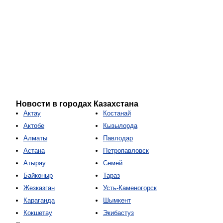
Новости в городах Казахстана
Актау
Костанай
Актобе
Кызылорда
Алматы
Павлодар
Астана
Петропавловск
Атырау
Семей
Байконыр
Тараз
Жезказган
Усть-Каменогорск
Караганда
Шымкент
Кокшетау
Экибастуз