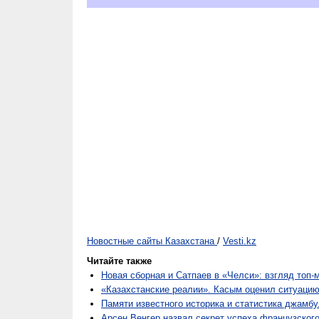
Новостные сайты Казахстана
/
Vesti.kz
Читайте также
Новая сборная и Сатпаев в «Челси»: взгляд топ
«Казахстанские реалии». Касым оценил ситуаци
Памяти известного историка и статистика джамб
Арсен Венгер назвал секрет успеха французског