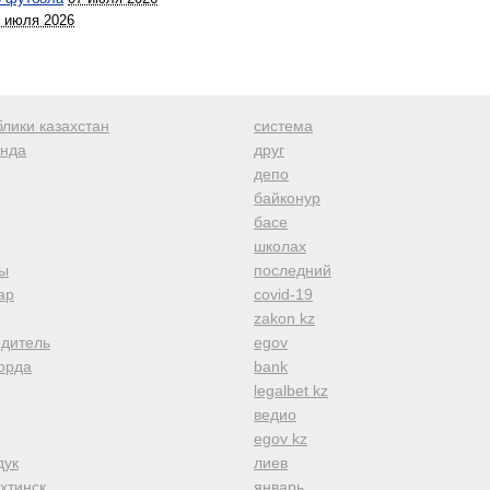
 июля 2026
лики казахстан
система
анда
друг
депо
байконур
басе
школах
ы
последний
ар
covid-19
zakon kz
одитель
egov
орда
bank
legalbet kz
ведио
egov kz
дук
лиев
хтинск
январь