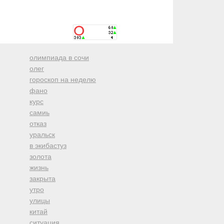
олимпиада в сочи
олег
гороскоп на неделю
фано
курс
самиь
отказ
уральск
в экибастуз
золота
жизнь
закрыта
утро
улицы
китай
ситуация