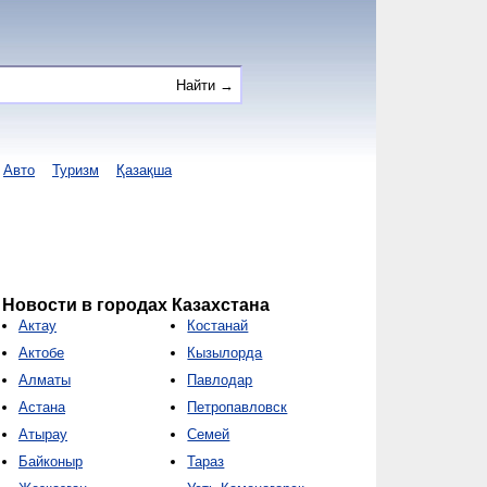
Авто
Туризм
Қазақша
Новости в городах Казахстана
Актау
Костанай
Актобе
Кызылорда
Алматы
Павлодар
Астана
Петропавловск
Атырау
Семей
Байконыр
Тараз