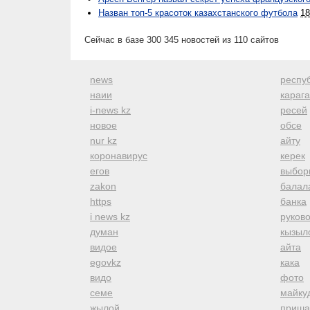
Назван топ-5 красоток казахстанского футбола
18
Сейчас в базе 300 345 новостей из 110 сайтов
news
респуб
наии
караг
i-news kz
ресей
новое
обсе
nur kz
айту
коронавирус
керек
егов
выбор
zakon
балал
https
банка
i news kz
руков
думан
кызыл
видое
айта
egovkz
кака
видо
фото
семе
майку
жылой
приша