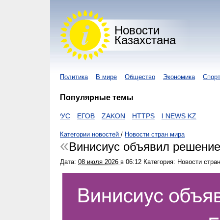
Новости
Казахстана
Политика
В мире
Общество
Экономика
Спор
Популярные темы
КОРОНАВИРУС
ЕГОВ
ZAKON
HTTPS
I NEWS KZ
Категории новостей
/
Новости стран мира
Винисиус объявил решение
Дата:
08 июля 2026
в
06:12
Категория: Новости стра