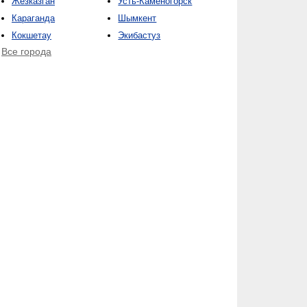
Жезказган
Усть-Каменогорск
Караганда
Шымкент
Кокшетау
Экибастуз
Все города