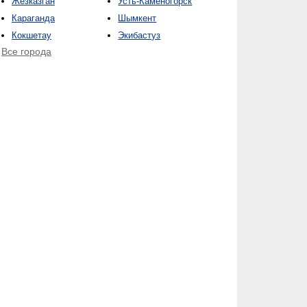
Жезказган
Усть-Каменогорск
Караганда
Шымкент
Кокшетау
Экибастуз
Все города