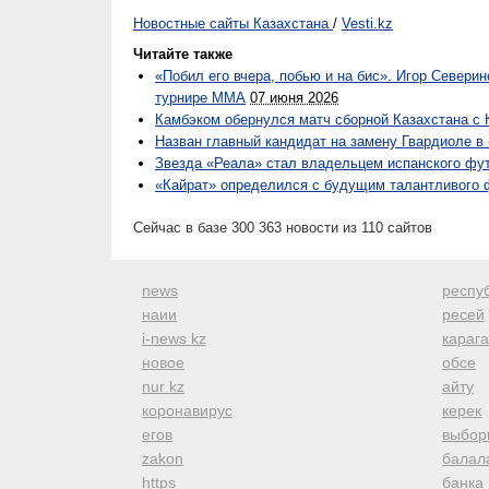
Новостные сайты Казахстана
/
Vesti.kz
Читайте также
«Побил его вчера, побью и на бис». Игор Север
турнире ММА
07 июня 2026
Камбэком обернулся матч сборной Казахстана с 
Назван главный кандидат на замену Гвардиоле в
Звезда «Реала» стал владельцем испанского фу
«Кайрат» определился с будущим талантливого
Сейчас в базе 300 363 новости из 110 сайтов
news
респуб
наии
ресей
i-news kz
караг
новое
обсе
nur kz
айту
коронавирус
керек
егов
выбор
zakon
балал
https
банка