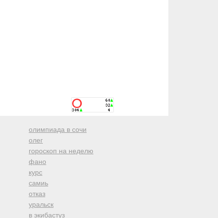
олимпиада в сочи
олег
гороскоп на неделю
фано
курс
самиь
отказ
уральск
в экибастуз