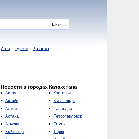
Авто
Туризм
Қазақша
Новости в городах Казахстана
Актау
Костанай
Актобе
Кызылорда
Алматы
Павлодар
Астана
Петропавловск
Атырау
Семей
Байконыр
Тараз