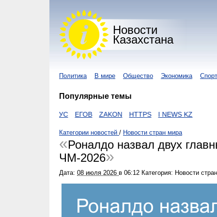
Новости
Казахстана
Политика
В мире
Общество
Экономика
Спор
Популярные темы
КОРОНАВИРУС
ЕГОВ
ZAKON
HTTPS
I NEWS KZ
Категории новостей
/
Новости стран мира
Роналдо назвал двух главн
ЧМ-2026
Дата:
08 июля 2026
в
06:12
Категория: Новости стра