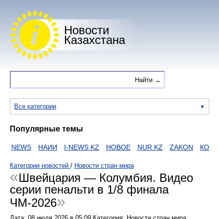
Новости
Казахстана
Все категории
Популярные темы
NEWS
НАИИ
I-NEWS KZ
НОВОЕ
NUR KZ
ZAKON
КОРОН
Категории новостей
/
Новости стран мира
Швейцария — Колумбия. Видео
серии пенальти в 1/8 финала
ЧМ-2026
Дата:
08 июля 2026
в
05:09
Категория: Новости стран мира