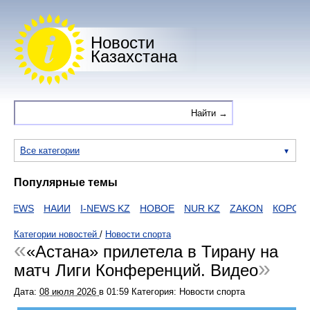
Новости
Казахстана
Все категории
Популярные темы
NEWS
НАИИ
I-NEWS KZ
НОВОЕ
NUR KZ
ZAKON
КОРОНАВ
Категории новостей
/
Новости спорта
«Астана» прилетела в Тирану на
матч Лиги Конференций. Видео
Дата:
08 июля 2026
в
01:59
Категория: Новости спорта