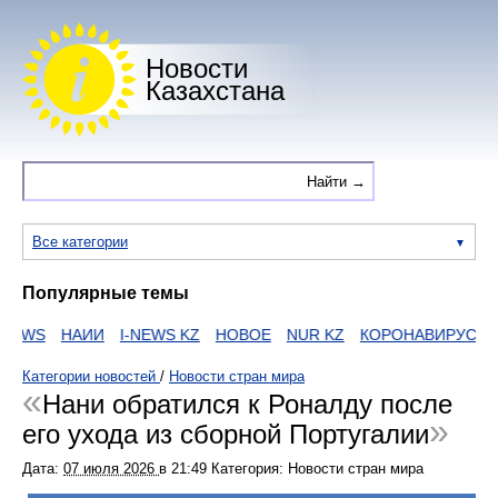
Новости
Казахстана
Все категории
Популярные темы
EWS
НАИИ
I-NEWS KZ
НОВОЕ
NUR KZ
КОРОНАВИРУС
Е
Категории новостей
/
Новости стран мира
Нани обратился к Роналду после
его ухода из сборной Португалии
Дата:
07 июля 2026
в
21:49
Категория: Новости стран мира