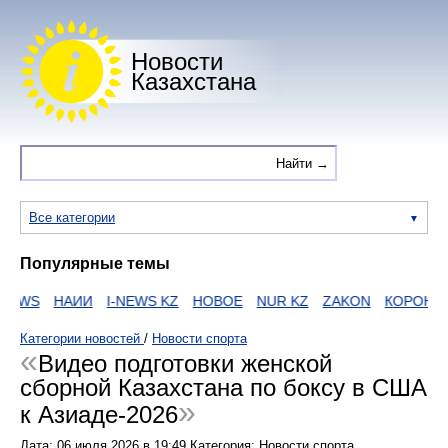
Новости
Казахстана
Все категории
Популярные темы
EWS
НАИИ
I-NEWS KZ
НОВОЕ
NUR KZ
ZAKON
КОРОНАВ
Категории новостей
/
Новости спорта
Видео подготовки женской
сборной Казахстана по боксу в США
к Азиаде-2026
Дата:
06 июля 2026
в
19:49
Категория: Новости спорта