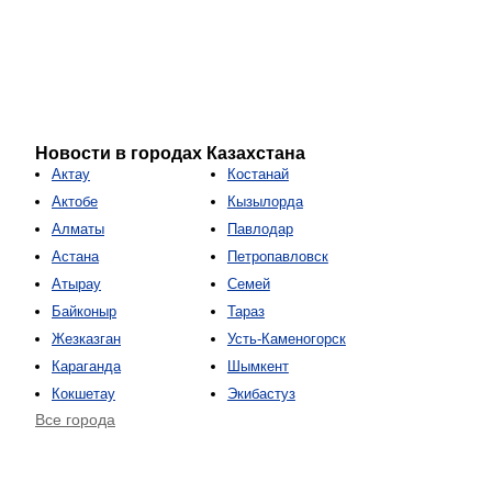
Новости в городах Казахстана
Актау
Костанай
Актобе
Кызылорда
Алматы
Павлодар
Астана
Петропавловск
Атырау
Семей
Байконыр
Тараз
Жезказган
Усть-Каменогорск
Караганда
Шымкент
Кокшетау
Экибастуз
Все города