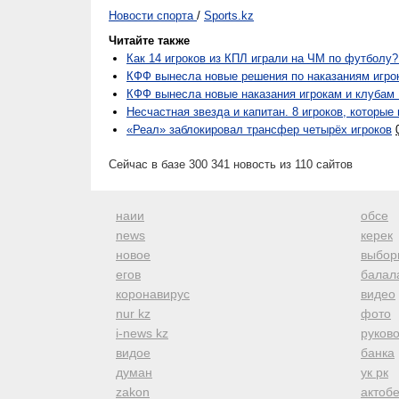
Новости спорта
/
Sports.kz
Читайте также
Как 14 игроков из КПЛ играли на ЧМ по футболу?
КФФ вынесла новые решения по наказаниям игро
КФФ вынесла новые наказания игрокам и клубам
Несчастная звезда и капитан. 8 игроков, которые
«Реал» заблокировал трансфер четырёх игроков
Сейчас в базе 300 341 новость из 110 сайтов
наии
обсе
news
керек
новое
выбор
егов
балал
коронавирус
видео
nur kz
фото
i-news kz
руков
видое
банка
думан
ук рк
zakon
актоб