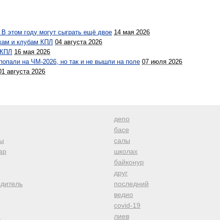
 В этом году могут сыграть ещё двое
14 мая 2026
кам и клубам КПЛ
04 августа 2026
 КПЛ
16 мая 2026
 попали на ЧМ-2026, но так и не вышли на поле
07 июля 2026
01 августа 2026
депо
басе
ы
салы
ар
школах
байконур
друг
одитель
последний
ведио
covid-19
е
лиев