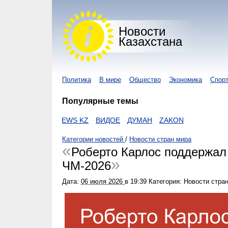
Новости
Казахстана
Политика
В мире
Общество
Экономика
Спор
Популярные темы
NUR KZ
I-NEWS KZ
ВИДОЕ
ДУМАН
ZAKON
Категории новостей
/
Новости стран мира
Роберто Карлос поддержал
ЧМ-2026
Дата:
06 июля 2026
в
19:39
Категория: Новости стра