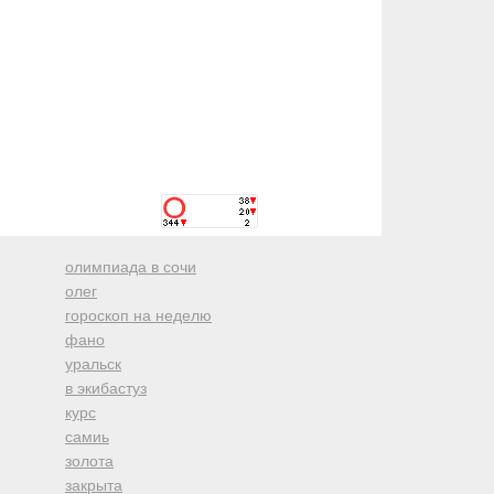
олимпиада в сочи
олег
гороскоп на неделю
фано
уральск
в экибастуз
курс
самиь
золота
закрыта