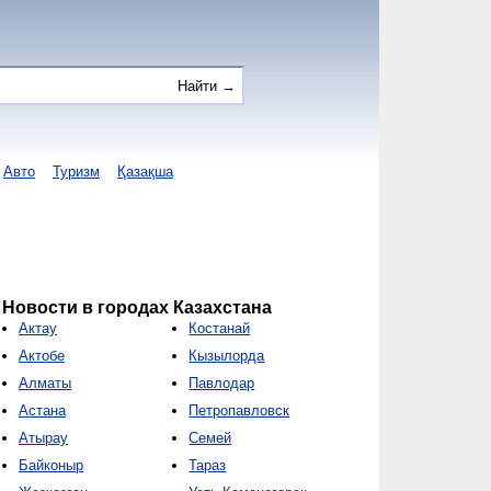
Авто
Туризм
Қазақша
Новости в городах Казахстана
Актау
Костанай
Актобе
Кызылорда
Алматы
Павлодар
Астана
Петропавловск
Атырау
Семей
Байконыр
Тараз