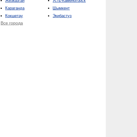
Жезказган
Усть-Каменогорск
Караганда
Шымкент
Кокшетау
Экибастуз
Все города