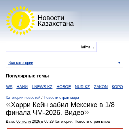
Новости
Казахстана
Все категории
Популярные темы
NEWS
НАИИ
I-NEWS KZ
НОВОЕ
NUR KZ
ZAKON
КОРОНАВ
Категории новостей
/
Новости стран мира
Харри Кейн забил Мексике в 1/8
финала ЧМ-2026. Видео
Дата:
06 июля 2026
в
08:29
Категория: Новости стран мира