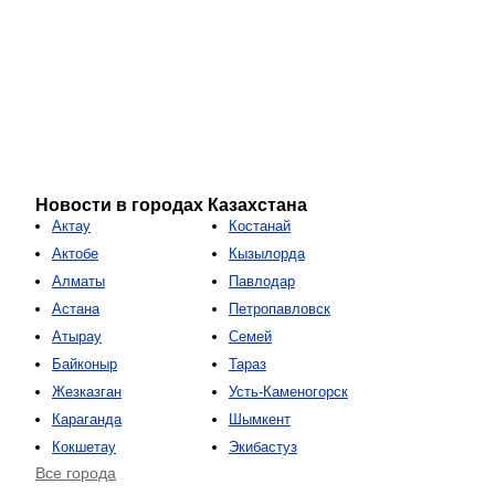
Новости в городах Казахстана
Актау
Костанай
Актобе
Кызылорда
Алматы
Павлодар
Астана
Петропавловск
Атырау
Семей
Байконыр
Тараз
Жезказган
Усть-Каменогорск
Караганда
Шымкент
Кокшетау
Экибастуз
Все города