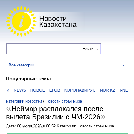
Новости
Казахстана
Все категории
Популярные темы
ИИ
NEWS
НОВОЕ
ЕГОВ
КОРОНАВИРУС
NUR KZ
I-NEWS 
Категории новостей
/
Новости стран мира
Неймар расплакался после
вылета Бразилии с ЧМ-2026
Дата:
06 июля 2026
в
06:52
Категория: Новости стран мира