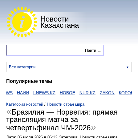
Новости
Казахстана
Все категории
Популярные темы
EWS
НАИИ
I-NEWS KZ
НОВОЕ
NUR KZ
ZAKON
КОРОНАВИ
Категории новостей
/
Новости стран мира
Бразилия — Норвегия: прямая
трансляция матча за
четвертьфинал ЧМ-2026
Дата:
06 июля 2026
в
06:12
Категория: Новости стран мира