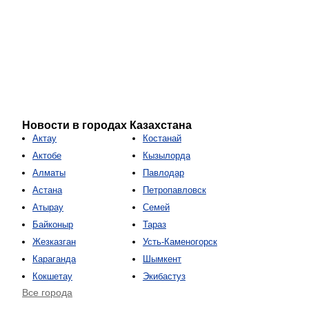
Новости в городах Казахстана
Актау
Костанай
Актобе
Кызылорда
Алматы
Павлодар
Астана
Петропавловск
Атырау
Семей
Байконыр
Тараз
Жезказган
Усть-Каменогорск
Караганда
Шымкент
Кокшетау
Экибастуз
Все города