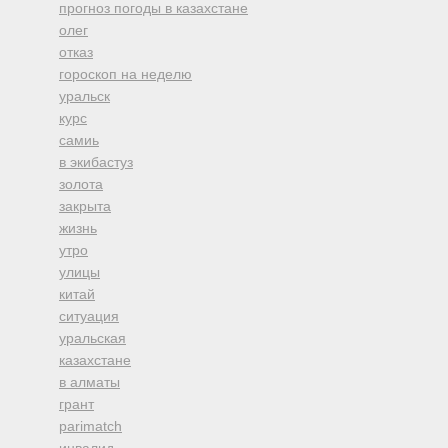
прогноз погоды в казахстане
олег
отказ
гороскоп на неделю
уральск
курс
самиь
в экибастуз
золота
закрыта
жизнь
утро
улицы
китай
ситуация
уральская
казахстане
в алматы
грант
parimatch