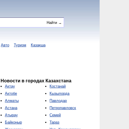
Авто
Туризм
Қазақша
Новости в городах Казахстана
Актау
Костанай
Актобе
Кызылорда
Алматы
Павлодар
Астана
Петропавловск
Атырау
Семей
Байконыр
Тараз