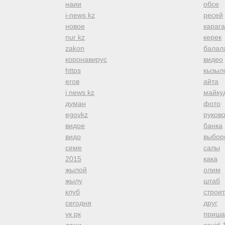
наии
обсе
i-news kz
ресей
новое
караг
nur kz
керек
zakon
балал
коронавирус
видео
https
кызыл
егов
айта
i news kz
майку
думан
фото
egovkz
руков
видое
банка
видо
выбор
семе
салы
2015
кака
жылой
олим
жылу
штаб
клуб
строи
сегодня
друг
ук рк
приша