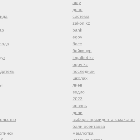
акту
депо
анда
система
zakon kz
ар
bank
egov
орда
басе
байконур
дук
legalbet kz
egov kz
одитель
последний
школах
ы
лиев
ведио
2023
январь
дели
тельство
выборы президента казахстан
баян есентаева
хтинск
мамлютка