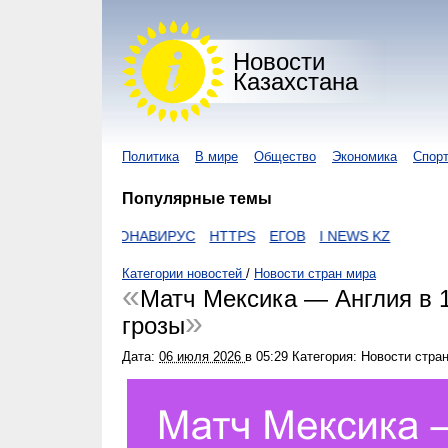
Новости
Казахстана
Политика
В мире
Общество
Экономика
Спор
Популярные темы
ZAKON
КОРОНАВИРУС
HTTPS
ЕГОВ
I NEWS KZ
Категории новостей
/
Новости стран мира
Матч Мексика — Англия в 
грозы
Дата:
06 июля 2026
в
05:29
Категория: Новости стра