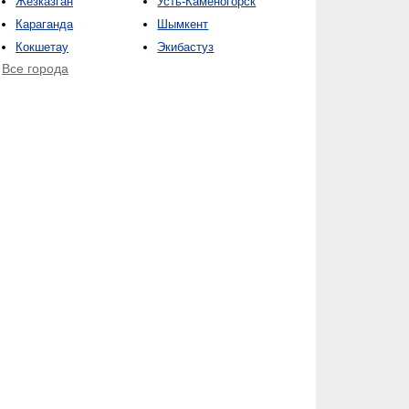
Жезказган
Усть-Каменогорск
Караганда
Шымкент
Кокшетау
Экибастуз
Все города