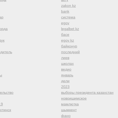
zakon kz
bank
ар
система
egov
орда
legalbet kz
басе
дук
egov kz
байконур
одитель
последний
лиев
школах
ведио
ы
январь
дели
2023
тельство
выборы президента казахстан
новоишимское
19
мамлютка
хтинск
шымкент
фано