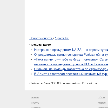
Новости спорта
/
Sports.kz
Читайте также
Интервью с президентом NAIZA — о первом турни
Определилась третья соперница Рыбакиной на ту
«Пока ты никто — тебе не будут помогать». Саг
вероятность проведения турнира UFC в Казахста
Сильнейшие команды Казахстана по страйкболу у
В Алматы стартовал престижный шахматный турн
Сейчас в базе 300 035 новостей из 110 сайтов
наии
обсе
news
керек
новое
караг