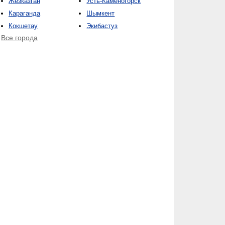
Жезказган
Усть-Каменогорск
Караганда
Шымкент
Кокшетау
Экибастуз
Все города