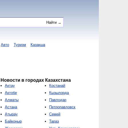
Авто
Туризм
Қазақша
Новости в городах Казахстана
Актау
Костанай
Актобе
Кызылорда
Алматы
Павлодар
Астана
Петропавловск
Атырау
Семей
Байконыр
Тараз