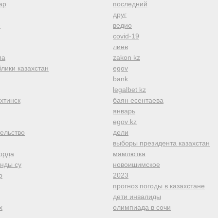
ар
последний
друг
е
ведио
covid-19
лиев
ма
zakon kz
лики казахстан
egov
bank
legalbet kz
хтинск
баян есентаева
январь
egov kz
тельство
дели
выборы президента казахстан
орда
мамлютка
анды су
новоишимское
р
2023
прогноз погоды в казахстане
дети инвалиды
х
олимпиада в сочи