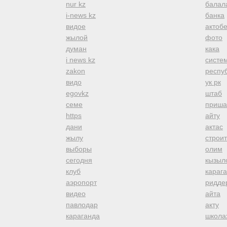
nur kz
балал
i-news kz
банка
видое
актоб
жылой
фото
думан
кака
i news kz
систе
zakon
респуб
видо
ук рк
egovkz
штаб
семе
приша
https
айту
дани
актас
жылу
строи
выборы
олим
сегодня
кызыл
клуб
караг
аэропорт
ридде
видео
айта
павлодар
акту
караганда
школа