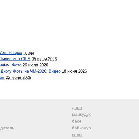
«Аль-Насра»
вчера
м Льюисом в США
05 июня 2026
иным. Фото
26 июля 2026
 Диогу Жоты на ЧМ-2026. Видео
18 июня 2026
оем
22 июня 2026
депо
майкудук
басе
одитель
байконур
салы