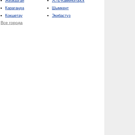
Жезказган
Усть-Каменогорск
Караганда
Шымкент
Кокшетау
Экибастуз
Все города