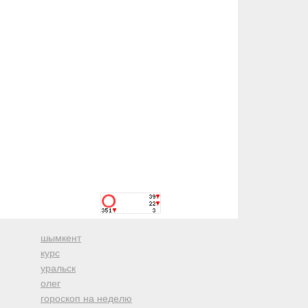
шымкент
курс
уральск
олег
гороскоп на неделю