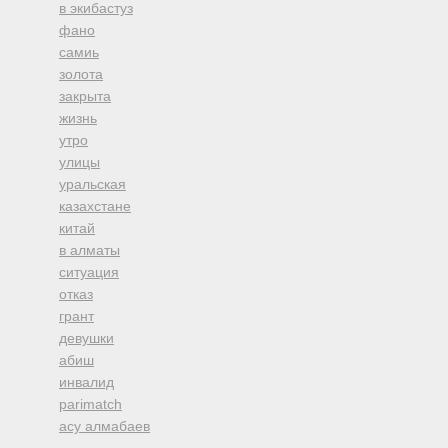
в экибастуз
фано
самиь
золота
закрыта
жизнь
утро
улицы
уральская
казахстане
китай
в алматы
ситуация
отказ
грант
девушки
абиш
инвалид
parimatch
асу алмабаев