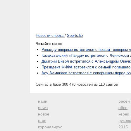
Новости спорта
/
Sports.kz
Читайте также
Роналду впервые встретился с новым тренером 
Казахстанский «Панда» встретился с Ленноксо
Дмитрий Бивол встретился с Александром Овечк
Президент ФИФА встретился с семьёй погибшего
Асу Алмабаев встретился с соперником перед б
Сейчас в базе 300 478 новостей из 110 сайтов
наии
ресей
news
обсе
новое
керек
егов
руков
коронавирус
2015