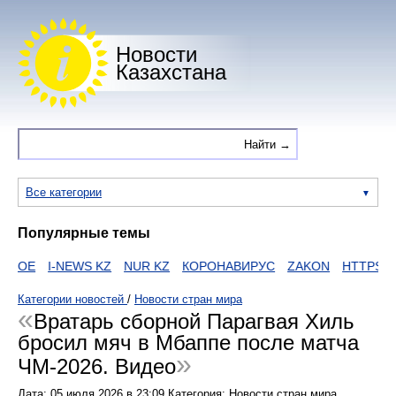
Новости
Казахстана
Все категории
Популярные темы
ВОЕ
I-NEWS KZ
NUR KZ
КОРОНАВИРУС
ZAKON
HTTPS
Д
Категории новостей
/
Новости стран мира
Вратарь сборной Парагвая Хиль
бросил мяч в Мбаппе после матча
ЧМ-2026. Видео
Дата:
05 июля 2026
в
23:09
Категория: Новости стран мира