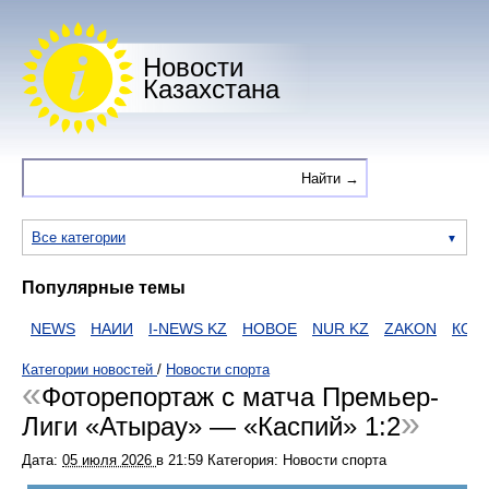
Новости
Казахстана
Все категории
Популярные темы
NEWS
НАИИ
I-NEWS KZ
НОВОЕ
NUR KZ
ZAKON
КОРО
Категории новостей
/
Новости спорта
Фоторепортаж с матча Премьер-
Лиги «Атырау» — «Каспий» 1:2
Дата:
05 июля 2026
в
21:59
Категория: Новости спорта