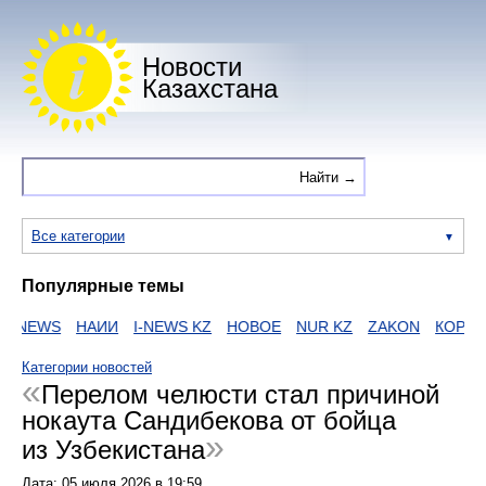
Новости
Казахстана
Все категории
Популярные темы
NEWS
НАИИ
I-NEWS KZ
НОВОЕ
NUR KZ
ZAKON
КОРОНА
Категории новостей
Перелом челюсти стал причиной
нокаута Сандибекова от бойца
из Узбекистана
Дата:
05 июля 2026
в
19:59