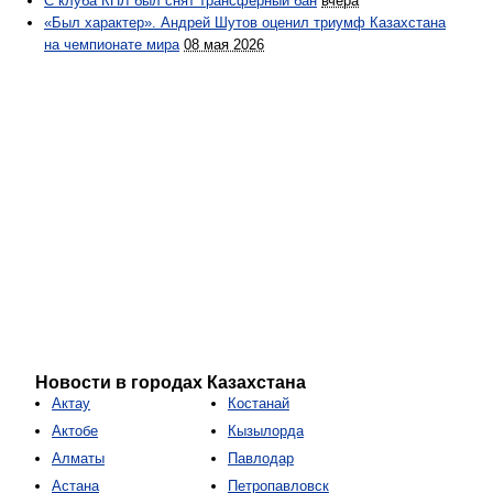
С клуба КПЛ был снят трансферный бан
вчера
«Был характер». Андрей Шутов оценил триумф Казахстана
на чемпионате мира
08 мая 2026
Новости в городах Казахстана
Актау
Костанай
Актобе
Кызылорда
Алматы
Павлодар
Астана
Петропавловск