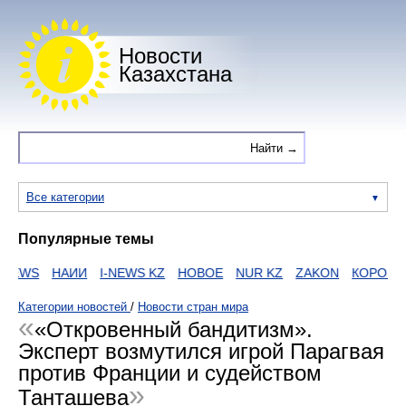
Новости
Казахстана
Все категории
Популярные темы
EWS
НАИИ
I-NEWS KZ
НОВОЕ
NUR KZ
ZAKON
КОРОНАВ
Категории новостей
/
Новости стран мира
«Откровенный бандитизм».
Эксперт возмутился игрой Парагвая
против Франции и судейством
Танташева