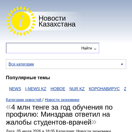
Новости
Казахстана
Все категории
Популярные темы
NEWS
I-NEWS KZ
НОВОЕ
NUR KZ
КОРОНАВИРУС
ZAKO
Категории новостей
/
Новости экономики
4 млн тенге за год обучения по
профилю: Минздрав ответил на
жалобы студентов-врачей
Дата:
05 июля 2026
в
18:05
Категория: Новости экономики