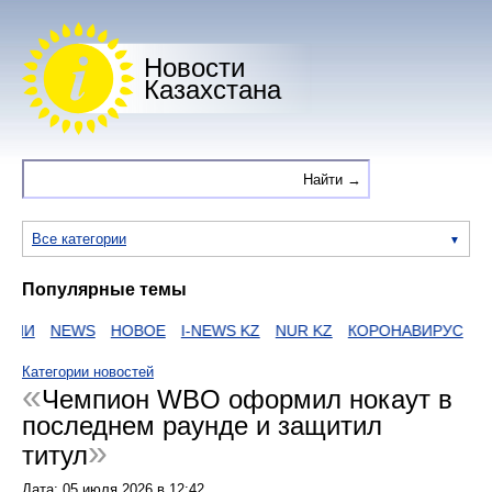
Новости
Казахстана
Все категории
Популярные темы
АИИ
NEWS
НОВОЕ
I-NEWS KZ
NUR KZ
КОРОНАВИРУС
ZA
Категории новостей
Чемпион WBO оформил нокаут в
последнем раунде и защитил
титул
Дата:
05 июля 2026
в
12:42