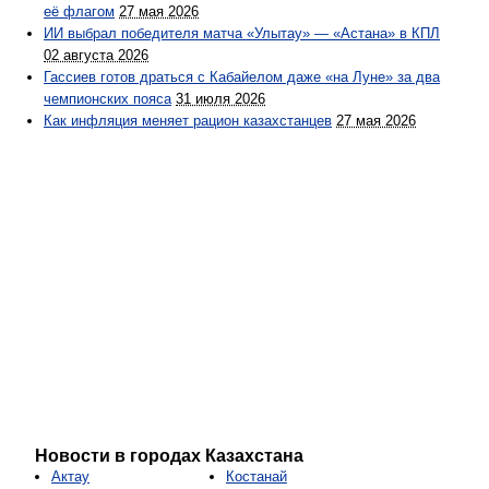
её флагом
27 мая 2026
ИИ выбрал победителя матча «Улытау» — «Астана» в КПЛ
02 августа 2026
Гассиев готов драться с Кабайелом даже «на Луне» за два
чемпионских пояса
31 июля 2026
Как инфляция меняет рацион казахстанцев
27 мая 2026
Новости в городах Казахстана
Актау
Костанай