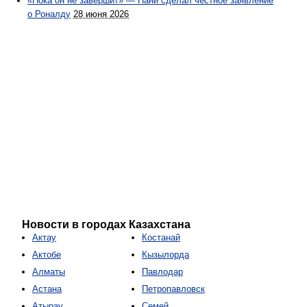
«Пока он не завершит» — Нани сделал честное заявление
о Роналду
28 июня 2026
Новости в городах Казахстана
Актау
Костанай
Актобе
Кызылорда
Алматы
Павлодар
Астана
Петропавловск
Атырау
Семей