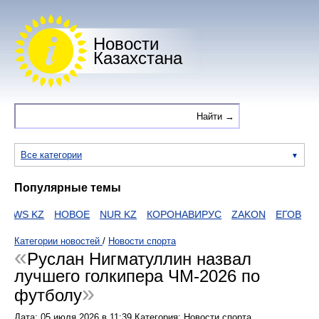
Новости
Казахстана
Все категории
Популярные темы
NEWS KZ
НОВОЕ
NUR KZ
КОРОНАВИРУС
ZAKON
ЕГОВ
HT
Категории новостей
/
Новости спорта
Руслан Нигматуллин назвал
лучшего голкипера ЧМ-2026 по
футболу
Дата:
05 июля 2026
в
11:39
Категория: Новости спорта