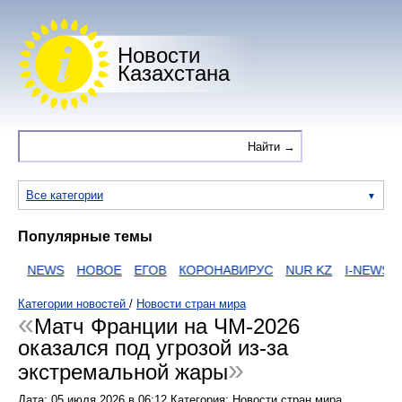
Новости
Казахстана
Все категории
Популярные темы
NEWS
НОВОЕ
ЕГОВ
КОРОНАВИРУС
NUR KZ
I-NEWS KZ
Категории новостей
/
Новости стран мира
Матч Франции на ЧМ-2026
оказался под угрозой из-за
экстремальной жары
Дата:
05 июля 2026
в
06:12
Категория: Новости стран мира