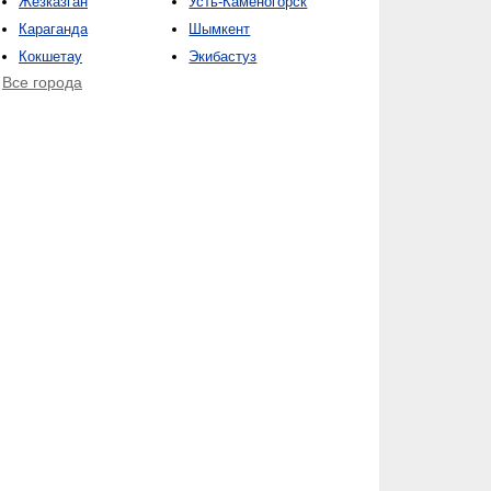
Жезказган
Усть-Каменогорск
Караганда
Шымкент
Кокшетау
Экибастуз
Все города