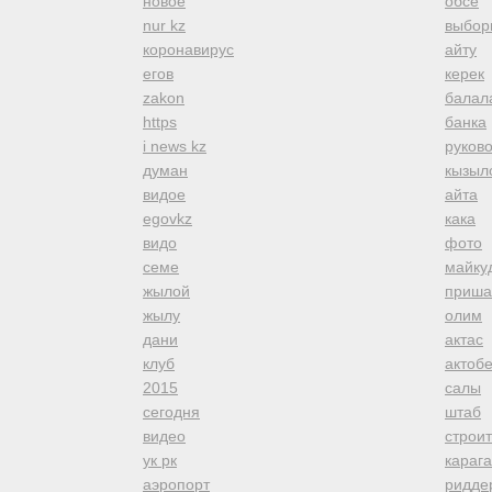
новое
обсе
nur kz
выбор
коронавирус
айту
егов
керек
zakon
балал
https
банка
i news kz
руков
думан
кызыл
видое
айта
egovkz
кака
видо
фото
семе
майку
жылой
приша
жылу
олим
дани
актас
клуб
актоб
2015
салы
сегодня
штаб
видео
строи
ук рк
караг
аэропорт
ридде