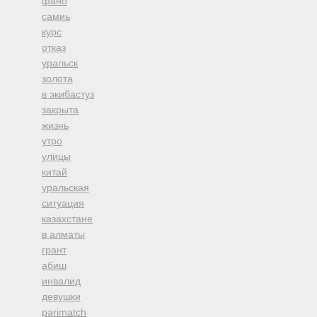
фано
самиь
курс
отказ
уральск
золота
в экибастуз
закрыта
жизнь
утро
улицы
китай
уральская
ситуация
казахстане
в алматы
грант
абиш
инвалид
девушки
parimatch