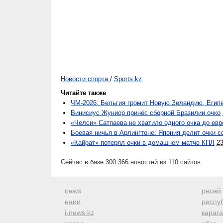
Новости спорта
/
Sports.kz
Читайте также
ЧМ-2026: Бельгия громит Новую Зеландию, Египе
Винисиус Жуниор принёс сборной Бразилии очко
«Челси» Сатпаева не хватило одного очка до евр
Боевая ничья в Арлингтоне: Япония делит очки 
«Кайрат» потерял очки в домашнем матче КПЛ
2
Сейчас в базе 300 366 новостей из 110 сайтов
news
ресей
наии
респуб
i-news kz
караг