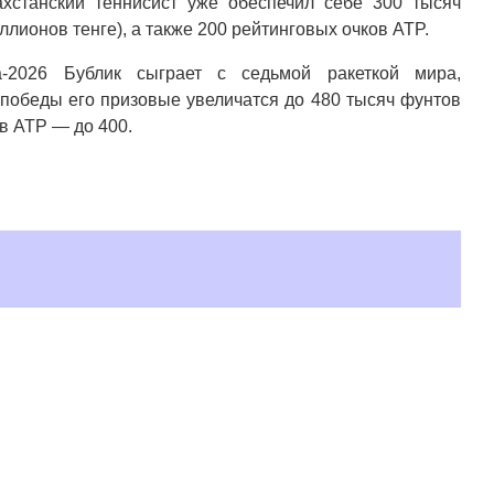
ахстанский теннисист уже обеспечил себе 300 тысяч
лионов тенге), а также 200 рейтинговых очков ATP.
-2026 Бублик сыграет с седьмой ракеткой мира,
победы его призовые увеличатся до 480 тысяч фунтов
ов ATP — до 400.