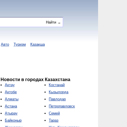
Авто
Туризм
Қазақша
Новости в городах Казахстана
Актау
Костанай
Актобе
Кызылорда
Алматы
Павлодар
Астана
Петропавловск
Атырау
Семей
Байконыр
Тараз