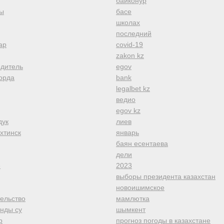
байконур
ы
басе
школах
последний
ар
covid-19
zakon kz
одитель
egov
орда
bank
legalbet kz
ведио
egov kz
дук
лиев
хтинск
январь
баян есентаева
дели
е
2023
выборы президента казахстан
новоишимское
тельство
мамлютка
анды су
шымкент
р
прогноз погоды в казахстане