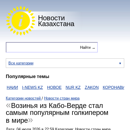
Новости
Казахстана
Все категории
Популярные темы
НАИИ
I-NEWS KZ
НОВОЕ
NUR KZ
ZAKON
КОРОНАВИРУС
Категории новостей
/
Новости стран мира
Возинья из Кабо-Верде стал
самым популярным голкипером
в мире
Дата:
04 июля 2026
в
22:59
Категория: Новости стран мира