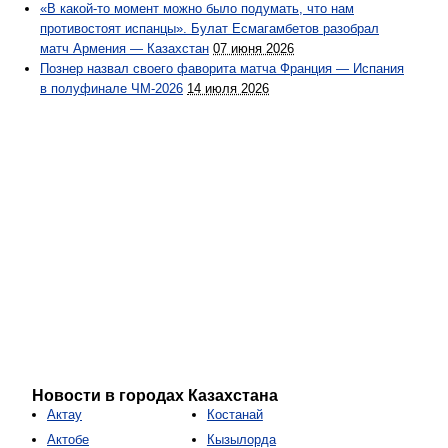
«В какой-то момент можно было подумать, что нам
противостоят испанцы». Булат Есмагамбетов разобрал
матч Армения — Казахстан
07 июня 2026
Познер назвал своего фаворита матча Франция — Испания
в полуфинале ЧМ-2026
14 июля 2026
Новости в городах Казахстана
Актау
Костанай
Актобе
Кызылорда