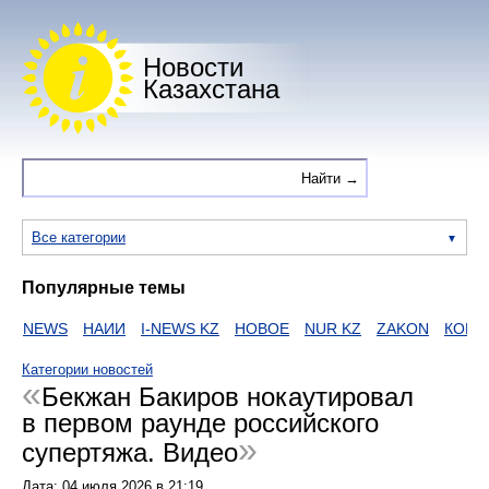
Новости
Казахстана
Все категории
Популярные темы
NEWS
НАИИ
I-NEWS KZ
НОВОЕ
NUR KZ
ZAKON
КОРОН
Категории новостей
Бекжан Бакиров нокаутировал
в первом раунде российского
супертяжа. Видео
Дата:
04 июля 2026
в
21:19