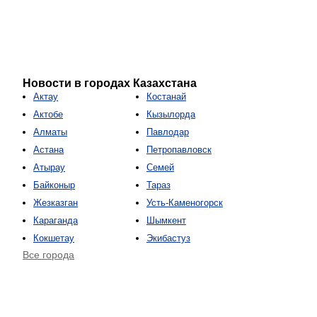
Новости в городах Казахстана
Актау
Костанай
Актобе
Кызылорда
Алматы
Павлодар
Астана
Петропавловск
Атырау
Семей
Байконыр
Тараз
Жезказган
Усть-Каменогорск
Караганда
Шымкент
Кокшетау
Экибастуз
Все города