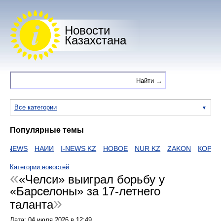
Новости
Казахстана
Все категории
Популярные темы
NEWS
НАИИ
I-NEWS KZ
НОВОЕ
NUR KZ
ZAKON
КОРОНА
Категории новостей
«Челси» выиграл борьбу у
«Барселоны» за 17-летнего
таланта
Дата:
04 июля 2026
в
12:49