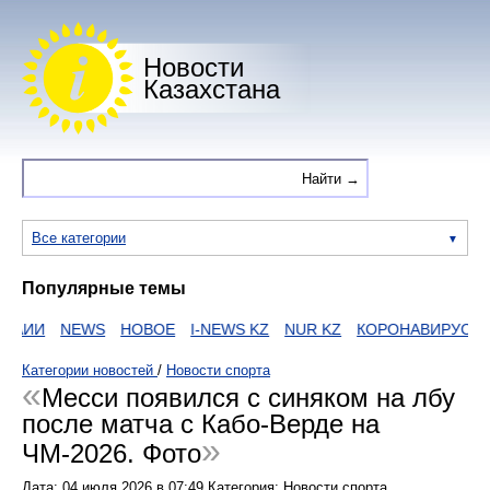
Новости
Казахстана
Все категории
Популярные темы
НАИИ
NEWS
НОВОЕ
I-NEWS KZ
NUR KZ
КОРОНАВИРУС
Z
Категории новостей
/
Новости спорта
Месси появился с синяком на лбу
после матча с Кабо-Верде на
ЧМ-2026. Фото
Дата:
04 июля 2026
в
07:49
Категория: Новости спорта