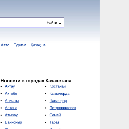
Авто
Туризм
Қазақша
Новости в городах Казахстана
Актау
Костанай
Актобе
Кызылорда
Алматы
Павлодар
Астана
Петропавловск
Атырау
Семей
Байконыр
Тараз