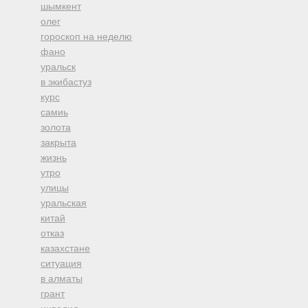
шымкент
олег
гороскоп на неделю
фано
уральск
в экибастуз
курс
самиь
золота
закрыта
жизнь
утро
улицы
уральская
китай
отказ
казахстане
ситуация
в алматы
грант