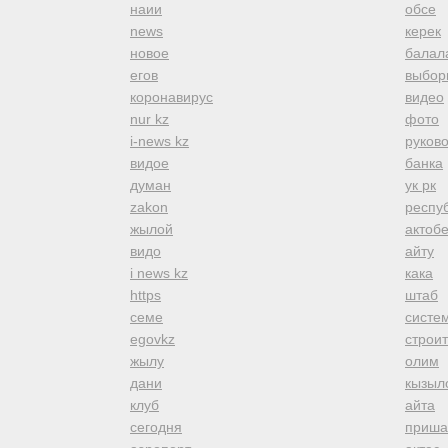
наии
обсе
news
керек
новое
балал
егов
выбор
коронавирус
видео
nur kz
фото
i-news kz
руков
видое
банка
думан
ук рк
zakon
респуб
жылой
актоб
видо
айту
i news kz
кака
https
штаб
семе
систе
egovkz
строи
жылу
олим
дани
кызыл
клуб
айта
сегодня
приша