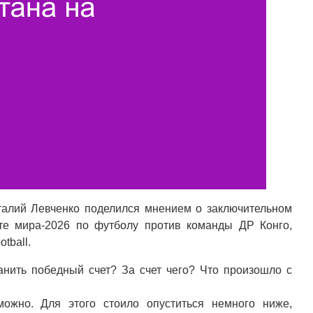
талий Левченко поделился мнением о заключительном
те мира-2026 по футболу против команды ДР Конго,
otball.
нить победный счет? За счет чего? Что произошло с
ожно. Для этого стоило опуститься немного ниже,