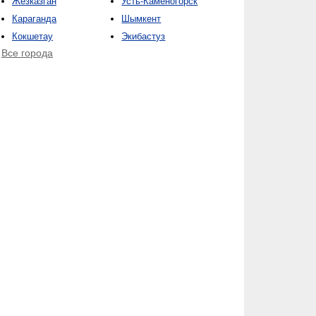
Жезказган
Усть-Каменогорск
Караганда
Шымкент
Кокшетау
Экибастуз
Все города