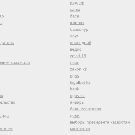
риддер
салы
ар
басе
ы
школах
байконур
друг
одитель
последний
ведио
covid-19
лики казахстан
лиев
е
zakon kz
egov
legalbet kz
bank
ма
egov kz
тельство
январь
баян есентаева
орда
дели
выборы президента казахстан
хтинск
мамлютка