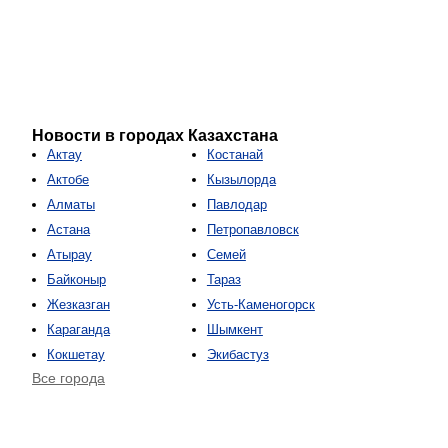
Новости в городах Казахстана
Актау
Костанай
Актобе
Кызылорда
Алматы
Павлодар
Астана
Петропавловск
Атырау
Семей
Байконыр
Тараз
Жезказган
Усть-Каменогорск
Караганда
Шымкент
Кокшетау
Экибастуз
Все города