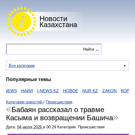
Новости
Казахстана
Все категории
Популярные темы
NEWS
НАИИ
I-NEWS KZ
НОВОЕ
NUR KZ
ZAKON
КОРОНА
Категории новостей
/
Происшествия
Бабаян рассказал о травме
Касыма и возвращении Башича
Дата:
04 июля 2026
в
00:29
Категория: Происшествия