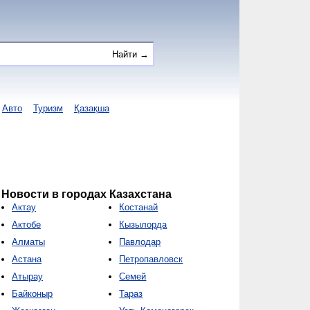
Авто
Туризм
Қазақша
Новости в городах Казахстана
Актау
Костанай
Актобе
Кызылорда
Алматы
Павлодар
Астана
Петропавловск
Атырау
Семей
Байконыр
Тараз