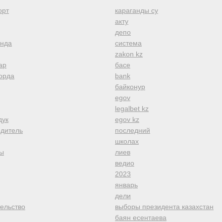
орт
караганды су
акту
депо
анда
система
zakon kz
ар
басе
орда
bank
байконур
egov
legalbet kz
дук
egov kz
одитель
последний
школах
ы
лиев
ведио
2023
январь
дели
тельство
выборы президента казахстан
баян есентаева