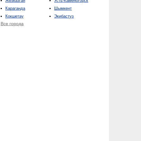
Жезказган
Усть-Каменогорск
Караганда
Шымкент
Кокшетау
Экибастуз
Все города