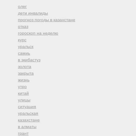
олег
дети инвалиды
прогноз погоды в казахстане
отказ
гороскоп на неделю
курс
уральск
самиь
в экибастуз
золота
закрыта
жизнь
утро
китай
улицы
ситуация
уральская
казахстане
в алматы
грант