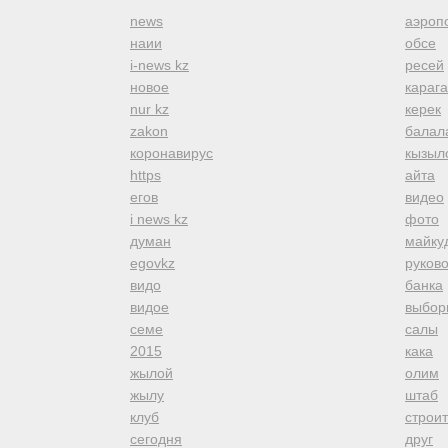
news
аэроп
наии
обсе
i-news kz
ресей
новое
караг
nur kz
керек
zakon
балал
коронавирус
кызыл
https
айта
егов
видео
i news kz
фото
думан
майку
egovkz
руков
видо
банка
видое
выбор
семе
салы
2015
кака
жылой
олим
жылу
штаб
клуб
строи
сегодня
друг