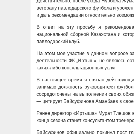
Действительно, после ухода Нурбола Жума
ветерану павлодарского футбола и уроже
и дать рекомендации относительно возмож
В ответ на эту просьбу я рекомендова
национальной сборной Казахстана и кото
павлодарский клуб.
На этом мое участие в данном вопросе з
деятельности ФК „Иртыш«, не являюсь со
каких-либо консультационных услуг.
В настоящее время я связан действующим
занимаю должность руководителя футбол
сосредоточены на выполнении своих обяза
— цитирует Байсуфинова Аманбаев в свое
Ранее директор «Иртыша» Мурат Тлешов в
конца сезона станет консультантом тренер
Байсуфинов официально покинул пост гл