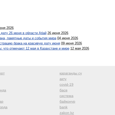
юня 2026
 дату 26 июня в области Абай
26 июня 2026
ана, памятные даты и события мира
04 июня 2026
истрацию брака на красивую дату июня
09 июня 2026
 что отмечают 12 мая в Казахстане и мире
12 мая 2026
орт
караганды су
акту
covid-19
анда
басе
система
ар
байконур
орда
bank
zakon kz