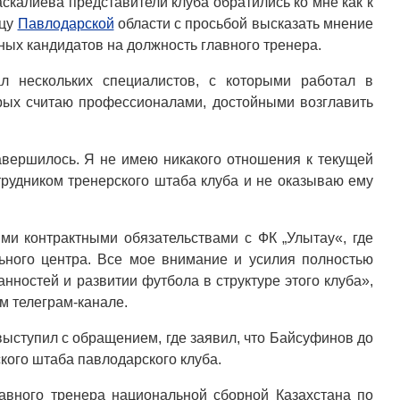
скалиева представители клуба обратились ко мне как к
нцу
Павлодарской
области с просьбой высказать мнение
ных кандидатов на должность главного тренера.
л нескольких специалистов, с которыми работал в
рых считаю профессионалами, достойными возглавить
авершилось. Я не имею никакого отношения к текущей
трудником тренерского штаба клуба и не оказываю ему
и контрактными обязательствами с ФК „Улытау«, где
ьного центра. Все мое внимание и усилия полностью
нностей и развитии футбола в структуре этого клуба»,
м телеграм-канале.
ыступил с обращением, где заявил, что Байсуфинов до
ского штаба павлодарского клуба.
авного тренера национальной сборной Казахстана по