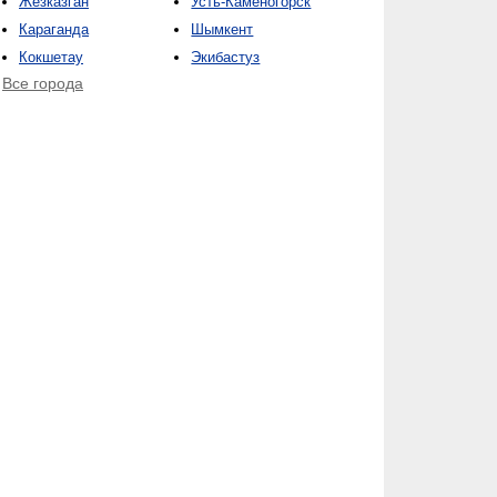
Жезказган
Усть-Каменогорск
Караганда
Шымкент
Кокшетау
Экибастуз
Все города