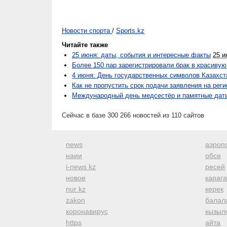
Новости спорта
/
Sports.kz
Читайте также
25 июня: даты, события и интересные факты
25 и
Более 150 пар зарегистрировали брак в красивую
4 июня: День государственных символов Казахст
Как не пропустить срок подачи заявления на рег
Международный день медсестёр и памятные даты:
Сейчас в базе 300 266 новостей из 110 сайтов
news
аэроп
наии
обсе
i-news kz
ресей
новое
караг
nur kz
керек
zakon
балал
коронавирус
кызыл
https
айта