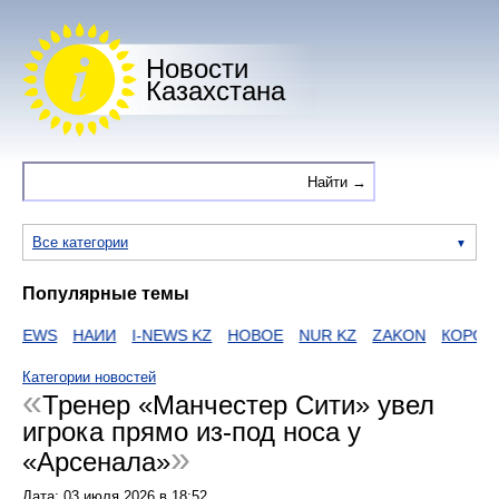
Новости
Казахстана
Все категории
Популярные темы
NEWS
НАИИ
I-NEWS KZ
НОВОЕ
NUR KZ
ZAKON
КОРОНА
Категории новостей
Тренер «Манчестер Сити» увел
игрока прямо из-под носа у
«Арсенала»
Дата:
03 июля 2026
в
18:52