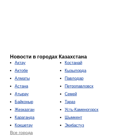
Новости в городах Казахстана
Актау
Костанай
Актобе
Кызылорда
Алматы
Павлодар
Астана
Петропавловск
Атырау
Семей
Байконыр
Тараз
Жезказган
Усть-Каменогорск
Караганда
Шымкент
Кокшетау
Экибастуз
Все города