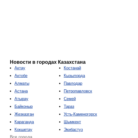
Новости в городах Казахстана
Актау
Костанай
Актобе
Кызылорда
Алматы
Павлодар
Астана
Петропавловск
Атырау
Семей
Байконыр
Тараз
Жезказган
Усть-Каменогорск
Караганда
Шымкент
Кокшетау
Экибастуз
Все города