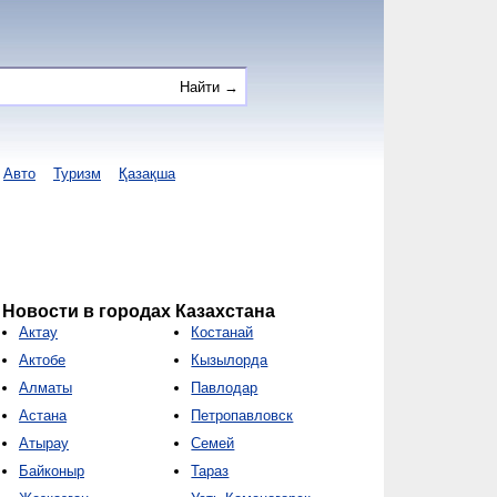
Авто
Туризм
Қазақша
Новости в городах Казахстана
Актау
Костанай
Актобе
Кызылорда
Алматы
Павлодар
Астана
Петропавловск
Атырау
Семей
Байконыр
Тараз