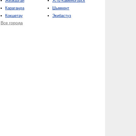
Жезказган
Усть-Каменогорск
Караганда
Шымкент
Кокшетау
Экибастуз
Все города