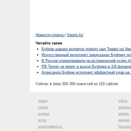
Новости спорта
/
Sports.kz
Читайте также
Бублик оценил волевую победу над Тиафо на Уи
Искусственный интеллект предсказал Бублику по
В России отреагировали на исторический успех 
PB Tennis не верит в выход Бублика в 1/8 финал
Александр Бублик исполнил эффектный удар на 
Сейчас в базе 300 360 новостей из 110 сайтов
наии
обсе
news
выбор
новое
керек
егов
видео
коронавирус
балал