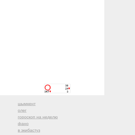
шымкент
олег
гороскоп на неделю
фано
в экибастуз