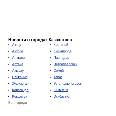
Новости в городах Казахстана
Актау
Костанай
Актобе
Кызылорда
Алматы
Павлодар
Астана
Петропавловск
Атырау
Семей
Байконыр
Тараз
Жезказган
Усть-Каменогорск
Караганда
Шымкент
Кокшетау
Экибастуз
Все города