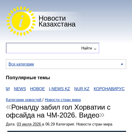
Новости
Казахстана
Все категории
Популярные темы
АИИ
NEWS
НОВОЕ
I-NEWS KZ
NUR KZ
КОРОНАВИРУС
ZA
Категории новостей
/
Новости стран мира
Роналду забил гол Хорватии c
офсайда на ЧМ-2026. Видео
Дата:
03 июля 2026
в
06:29
Категория: Новости стран мира