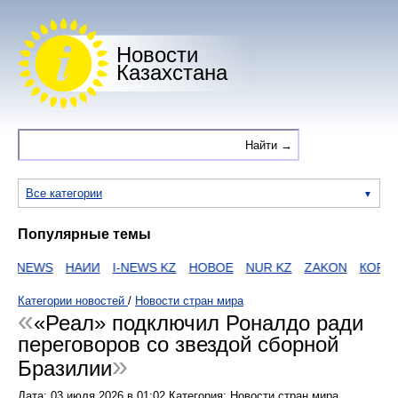
Новости
Казахстана
Все категории
Популярные темы
NEWS
НАИИ
I-NEWS KZ
НОВОЕ
NUR KZ
ZAKON
КОРОН
Категории новостей
/
Новости стран мира
«Реал» подключил Роналдо ради
переговоров со звездой сборной
Бразилии
Дата:
03 июля 2026
в
01:02
Категория: Новости стран мира