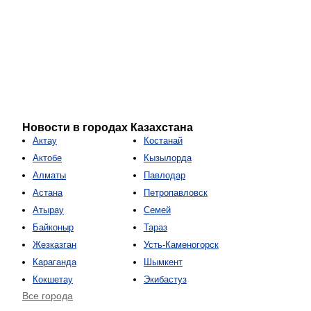
Новости в городах Казахстана
Актау
Костанай
Актобе
Кызылорда
Алматы
Павлодар
Астана
Петропавловск
Атырау
Семей
Байконыр
Тараз
Жезказган
Усть-Каменогорск
Караганда
Шымкент
Кокшетау
Экибастуз
Все города