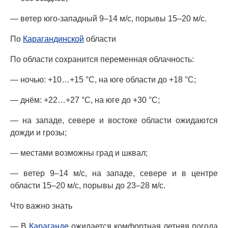
— ветер юго-западный 9–14 м/с, порывы 15–20 м/с.
По
Карагандинской
области
По области сохранится переменная облачность:
— ночью: +10…+15 °C, на юге области до +18 °C;
— днём: +22…+27 °C, на юге до +30 °C;
— на западе, севере и востоке области ожидаются
дожди и грозы;
— местами возможны град и шквал;
— ветер 9–14 м/с, на западе, севере и в центре
области 15–20 м/с, порывы до 23–28 м/с.
Что важно знать
— В
Караганде
ожидается комфортная летняя погода