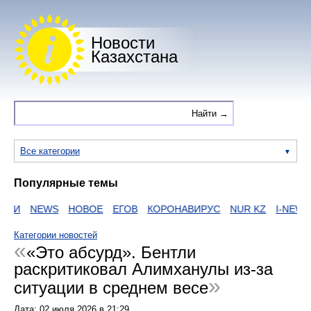
Новости
Казахстана
Все категории
Популярные темы
ИИ
NEWS
НОВОЕ
ЕГОВ
КОРОНАВИРУС
NUR KZ
I-NEWS K
Категории новостей
«Это абсурд». Бентли
раскритиковал Алимханулы из-за
ситуации в среднем весе
Дата:
02 июля 2026
в
21:29