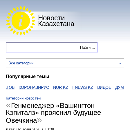
Новости
Казахстана
Все категории
Популярные темы
ЕГОВ
КОРОНАВИРУС
NUR KZ
I-NEWS KZ
ВИДОЕ
ДУМАН
Категории новостей
Генменеджер «Вашингтон
Кэпиталз» прояснил будущее
Овечкина
Дата:
02 июля 2026
в
18:39