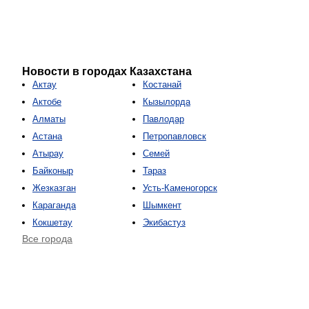
Новости в городах Казахстана
Актау
Костанай
Актобе
Кызылорда
Алматы
Павлодар
Астана
Петропавловск
Атырау
Семей
Байконыр
Тараз
Жезказган
Усть-Каменогорск
Караганда
Шымкент
Кокшетау
Экибастуз
Все города